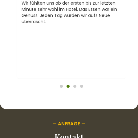
ef
Wir fühlten uns ab der ersten bis zur letzten
a
in
Minute sehr wohl im Hotel. Das Essen war ein
g
Genuss. Jeden Tag wurden wir aufs Neue
W
überrascht.
D
W
T
A
ANFRAGE
Kontakt