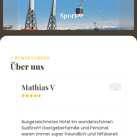
Sport
BEWERTUNGEN
Über uns
Mathias V
e
★
★
★
★
★
Ausgezeichnetes Hotel im wunderschönen
E
bt
Südtirol!!! Gastgeberfamilie und Personal
A
waren immer super freundlich und hilfsbereit.
S